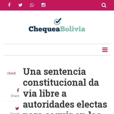
facebook
twitter
whatsapp
instagram
Skip
to
main
content
Una sentencia
check
constitucional da
via libre a
Share
autoridades electas
Tweet