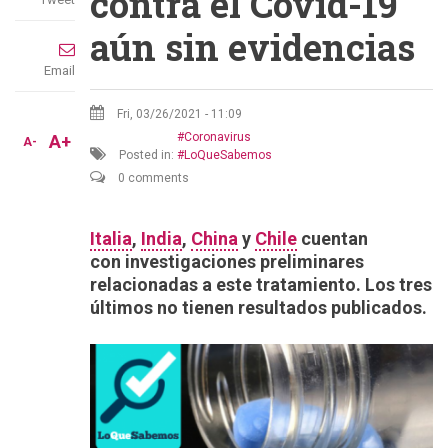
contra el Covid-19
aún sin evidencias
Email
Fri, 03/26/2021 - 11:09
Coronavirus
A+
A-
Posted in:
LoQueSabemos
0 comments
Italia
,
India
,
China
y
Chile
cuentan
con investigaciones preliminares
relacionadas a este tratamiento. Los tres
últimos no tienen resultados publicados.