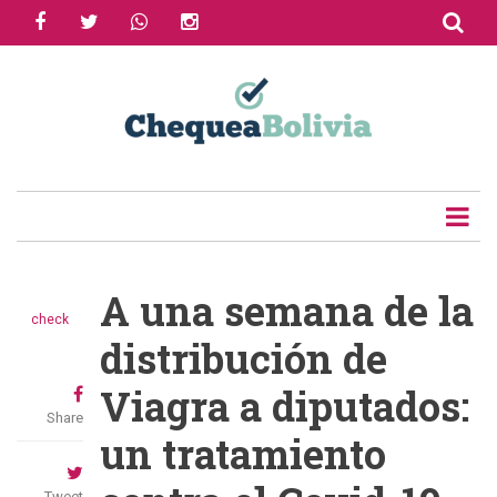
facebook
twitter
whatsapp
instagram
Skip
to
main
content
A una semana de la
check
distribución de
Viagra a diputados:
Share
un tratamiento
Tweet