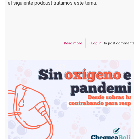
el siguiente podcast tratamos este tema.
Read more
about
Log in
to post comments
Podcast
#159
Autoridades
alertan
sobre
nuevas
variantes
de
COVID-
19
en
Bolivia