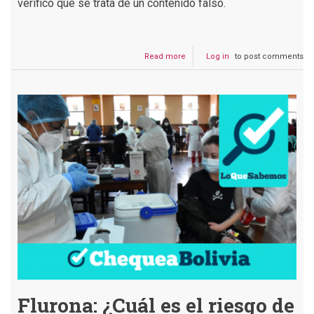
verificó que se trata de un contenido falso.
Read more
about
Log in
to post comments
ATB
no
publicó
una
declaración
del
cardenal
Ticona
indicando
que
comió
pasto
para
luchar
contra
el
COVID-
19
Flurona: ¿Cuál es el riesgo de