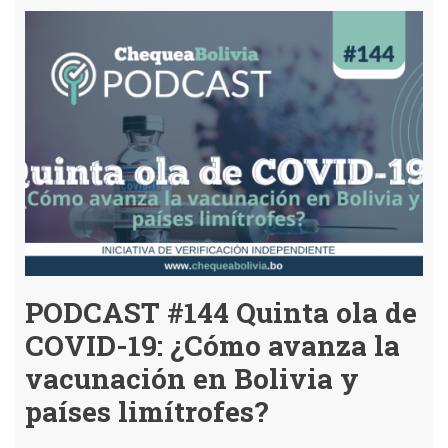
medio
centenar
de
compras
de
Ivermectina
sin
tener
evidencia
científica
suficiente
sobre
su
uso
contra
el
COVID-
19
PODCAST #144 Quinta ola de
COVID-19: ¿Cómo avanza la
vacunación en Bolivia y
países limítrofes?