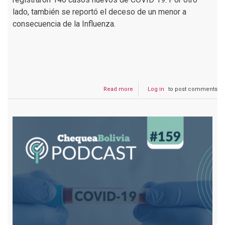
lado, también se reportó el deceso de un menor a
consecuencia de la Influenza.
Read more
about
Log in
to post comments
Podcast
#178
Alertan
sobre
una
nueva
ola
de
COVID-
19