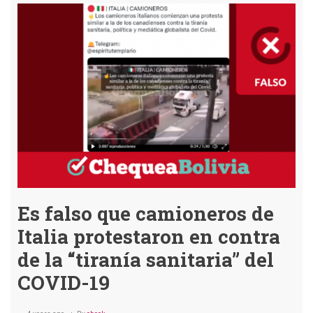
creencias
sobre
vacunas
en
redes
sociales
bolivianas
Es falso que camioneros de
Italia protestaron en contra
de la “tiranía sanitaria” del
COVID-19