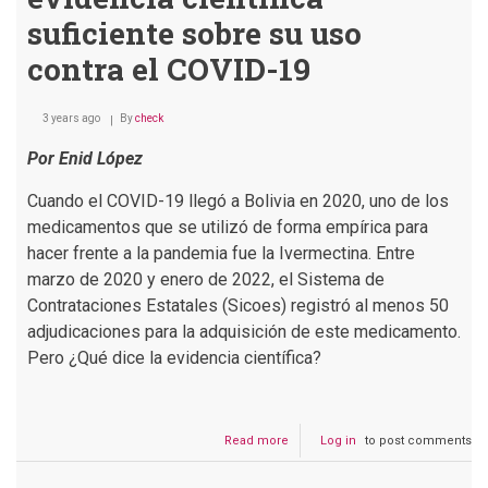
suficiente sobre su uso
contra el COVID-19
3 years ago
By
check
Por Enid López
Cuando el COVID-19 llegó a Bolivia en 2020, uno de los
medicamentos que se utilizó de forma empírica para
hacer frente a la pandemia fue la Ivermectina. Entre
marzo de 2020 y enero de 2022, el Sistema de
Contrataciones Estatales (Sicoes) registró al menos 50
adjudicaciones para la adquisición de este medicamento.
Pero ¿Qué dice la evidencia científica?
Read more
about
Log in
to post comments
Municipios
ejecutaron