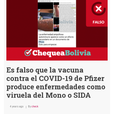
de
COVID-
19:
¿Cómo
avanza
la
vacunación
en
Bolivia
y
países
limítrofes?
Es falso que la vacuna
contra el COVID-19 de Pfizer
produce enfermedades como
viruela del Mono o SIDA
4 years ago
By
check