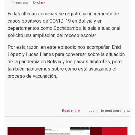
4 years ago
By
check
En las últimas semanas se registró un incremento de
casos positivos de COVID-19 en Bolivia y en
departamentos como Cochabamba, la sala situacional
solicitó una ampliación del receso escolar.
Por esta razón, en este episodio nos acompañan Enid
López y Lucas Illanes para conversar sobre la situación
de la pandemia en Bolivia y los países limítrofes, pero
también hablaremos sobre cómo está avanzando el
proceso de vacunación.
Read more
about
Log in
to post comments
PODCAST
#144
Quinta
ola