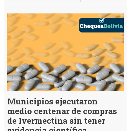
Sin
oxígeno
en
pandemia:
desde
sobras
hasta
contrabando
para
seguir
respirando
Municipios ejecutaron
medio centenar de compras
de Ivermectina sin tener
evidencia científica