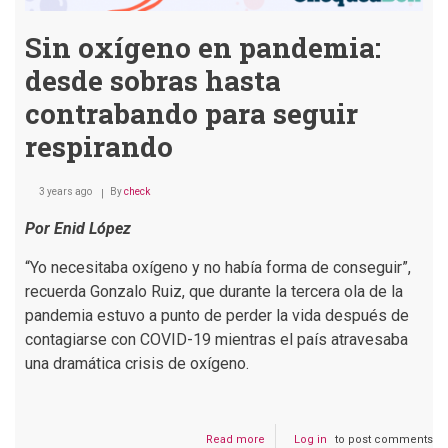
Sin oxígeno en pandemia:
desde sobras hasta
contrabando para seguir
respirando
3 years ago
By
check
Por Enid López
“Yo necesitaba oxígeno y no había forma de conseguir”,
recuerda Gonzalo Ruiz, que durante la tercera ola de la
pandemia estuvo a punto de perder la vida después de
contagiarse con COVID-19 mientras el país atravesaba
una dramática crisis de oxígeno.
Read more
about
Log in
to post comments