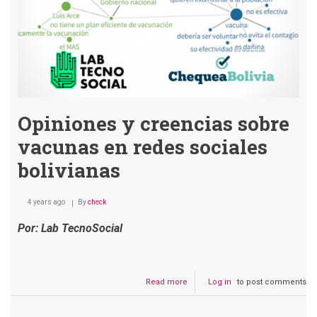
Pfizer
produce
enfermedades
como
viruela
del
Mono
o
SIDA
Opiniones y creencias sobre
vacunas en redes sociales
bolivianas
4 years ago
By
check
Por: Lab TecnoSocial
Read more
about
Log in
to post comments
Opiniones
y