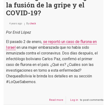
la fusión de la gripe y el
COVID-19?
4 years ago
By
check
Por Enid López
El pasado 2 de enero,
se reportó un caso de flurona en
Israel
en una mujer embarazada que no había sido
inmunizada contra el coronavirus. Dos días después, el
infectólogo boliviano Carlos Paz, confirmó el primer
caso de flurona en el país. ¿Qué es? ¿Cuáles son las
investigaciones en torno a esta enfermedad?
ChequeaBolivia le brinda los detalles en su sección
#LoQueSabemos.
Read more
about
Log in
to post comments
Flurona: