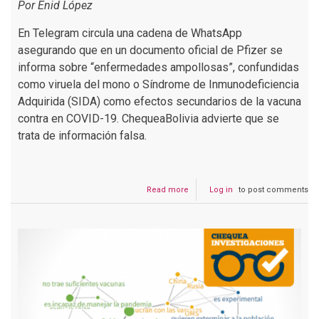
Por Enid López
En Telegram circula una cadena de WhatsApp
asegurando que en un documento oficial de Pfizer se
informa sobre “enfermedades ampollosas”, confundidas
como viruela del mono o Síndrome de Inmunodeficiencia
Adquirida (SIDA) como efectos secundarios de la vacuna
contra en COVID-19. ChequeaBolivia advierte que se
trata de información falsa.
Read more
about
Log in
to post comments
Es
falso
que
la
vacuna
contra
el
COVID-
19
de