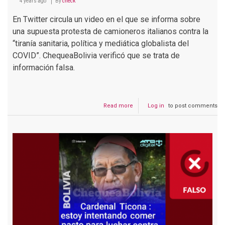
4 years ago
By
check
En Twitter circula un video en el que se informa sobre
una supuesta protesta de camioneros italianos contra la
“tiranía sanitaria, política y mediática globalista del
COVID”. ChequeaBolivia verificó que se trata de
información falsa.
Read more
about
Log in
to post comments
Es
falso
que
camioneros
de
Italia
protestaron
en
contra
de
la
“tiranía
sanitaria”