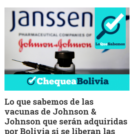
¿Cuál
es
el
riesgo
de
la
fusión
de
la
gripe
y
el
COVID-
19?
Lo que sabemos de las
vacunas de Johnson &
Johnson que serán adquiridas
por Bolivia si se liberan las