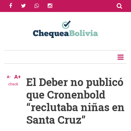
facebook
twitter
whatsapp
instagram
Skip
to
Share
main
content
Tweet
Email
A+
A-
El Deber no publicó
check
que Cronenbold
“reclutaba niñas en
Santa Cruz”