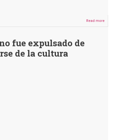
Read more
about
El
Deber
no
no fue expulsado de
publicó
que
se de la cultura
Cronenbold
“reclutaba
niñas
en
Santa
Cruz”