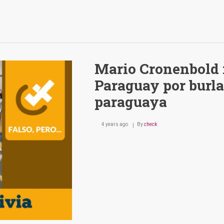
Mario Cronenbold 
Paraguay por burlar
paraguaya
4 years ago
By
check