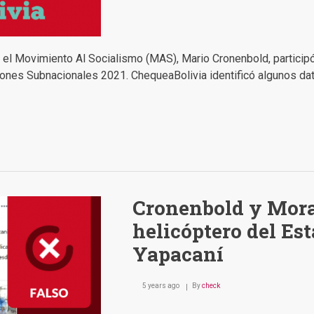
r el Movimiento Al Socialismo (MAS), Mario Cronenbold, partici
ciones Subnacionales 2021. ChequeaBolivia identificó algunos da
Cronenbold y Mora
helicóptero del Es
Yapacaní
5 years ago
By
check