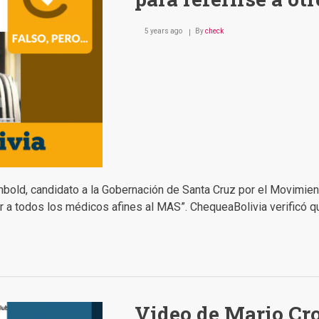
5 years ago
By
check
old, candidato a la Gobernación de Santa Cruz por el Movimiento
 a todos los médicos afines al MAS”. ChequeaBolivia verificó qu
Video de Mario Cr