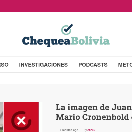
RSO
INVESTIGACIONES
PODCASTS
MET
La imagen de Juan 
Mario Cronenbold e
4 months ago
By
check