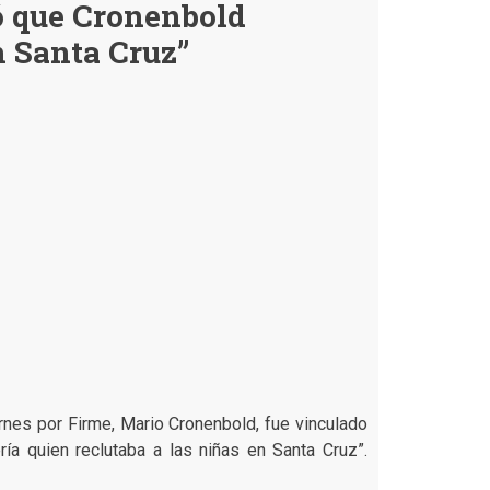
ó que Cronenbold
Juan
Pablo
n Santa Cruz”
Velasco
junto
a
Mario
Cronenbold
es
falsa
arnes por Firme, Mario Cronenbold, fue vinculado
a quien reclutaba a las niñas en Santa Cruz”.