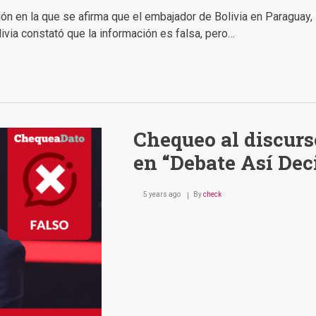
ón en la que se afirma que el
embajador
de Bolivia en Paraguay
,
via constató que la información es falsa, pero…
Chequeo al discur
en “Debate Así Dec
5 years ago
By
check