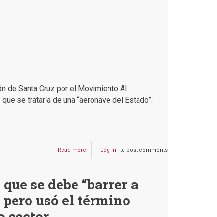
ón de Santa Cruz por el Movimiento Al
que se trataría de una “aeronave del Estado”.
Read more
about
Log in
to post comments
Cronenbold
y
Morales
que se debe “barrer a
no
usaron
 pero usó el término
un
helicóptero
o sector
del