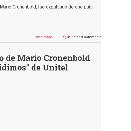
 Mario Cronenbold, fue
expulsado de ese paìs
Read more
about
Log in
to post comments
Mario
Cronenbold
no
so de Mario Cronenbold
fue
expulsado
idimos” de Unitel
de
Paraguay
por
burlarse
de
la
cultura
paraguaya