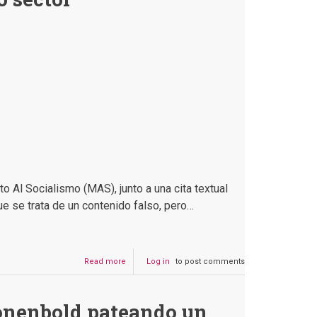
Estado
en
la
campaña
de
Yapacaní
 Al Socialismo (MAS), junto a una cita textual
e se trata de un contenido falso, pero…
Read more
about
Log in
to post comments
Cronenbold
no
dijo
onenbold pateando un
que