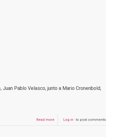
e, Juan Pablo Velasco, junto a Mario Cronenbold,
Read more
about
Log in
to post comments
La
imagen
de