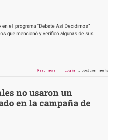
pó en el programa “Debate Así Decidimos”
tos que mencionó y verificó algunas de sus
Read more
about
Log in
to post comments
Chequeo
al
discurso
les no usaron un
de
Mario
tado en la campaña de
Cronenbold
en
“Debate
Así
Decidimos”
de
Unitel