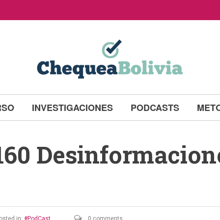
RSO
INVESTIGACIONES
PODCASTS
MET
160 Desinformacione
osted in:
PodCast
0 comments