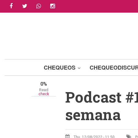
facebook
twitter
whatsapp
instagram
Skip
Share
to
main
Tweet
content
Email
A+
A-
CHEQUEOS
CHEQUEODISCU
0%
Podcast #
Read
check
semana
Thu, 12/08/2022 - 11:50
P