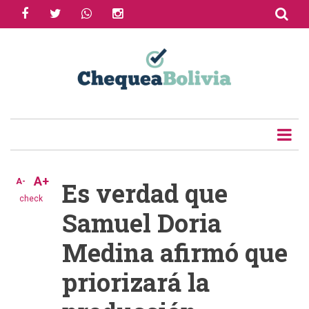
facebook
twitter
whatsapp
instagram
Skip
to
Share
main
content
Tweet
Email
A+
A-
Es verdad que
check
Samuel Doria
Medina afirmó que
priorizará la