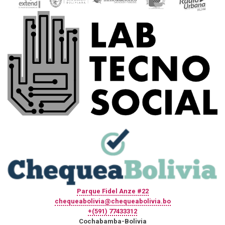
Parque Fidel Anze #22
chequeabolivia@chequeabolivia.bo
+(591) 77433312
Cochabamba-Bolivia