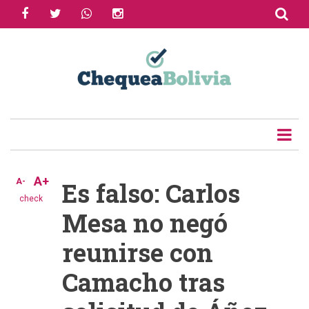
facebook
twitter
whatsapp
instagram
Skip
to
Share
main
content
Tweet
Email
A+
A-
Es falso: Carlos
check
Mesa no negó
reunirse con
Camacho tras