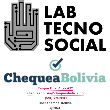
Parque Fidel Anze #22
chequeabolivia@chequeabolivia.bo
+(591) 77433312
Cochabamba-Bolivia
@2024