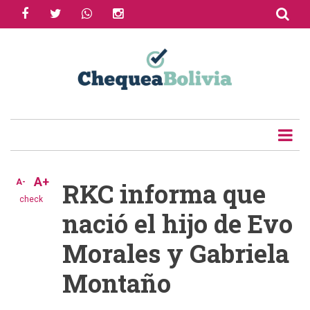
facebook
twitter
whatsapp
instagram
Skip
to
Share
main
content
Tweet
Email
A+
A-
RKC informa que
check
nació el hijo de Evo
Morales y Gabriela
Montaño