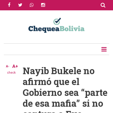
facebook
twitter
whatsapp
instagram
Skip
to
Share
main
content
Tweet
Email
A+
A-
Nayib Bukele no
check
afirmó que el
Gobierno sea “parte
de esa mafia” si no