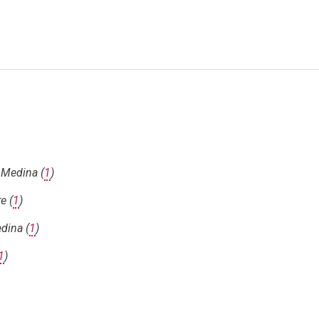
 Medina (
1
)
e (
1
)
dina (
1
)
1
)