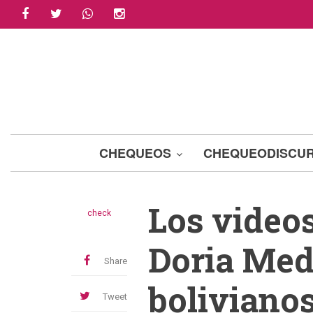
facebook
twitter
whatsapp
instagram
Skip
to
main
content
CHEQUEOS
CHEQUEODISCU
Los video
check
Doria Med
Share
bolivianos
Tweet