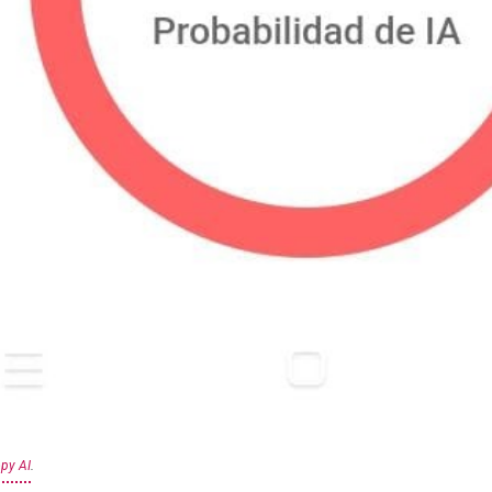
py AI
.