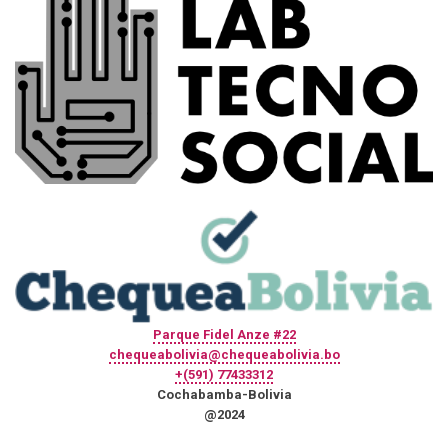
Parque Fidel Anze #22
chequeabolivia@chequeabolivia.bo
+(591) 77433312
Cochabamba-Bolivia
@2024