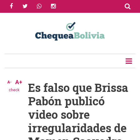
facebook
twitter
whatsapp
instagram
Skip
to
Share
main
content
Tweet
Email
A+
A-
Es falso que Brissa
check
Pabón publicó
video sobre
irregularidades de