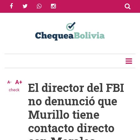
facebook
twitter
whatsapp
instagram
Skip
to
Share
main
content
Tweet
Email
A+
A-
El director del FBI
check
no denunció que
Murillo tiene
contacto directo