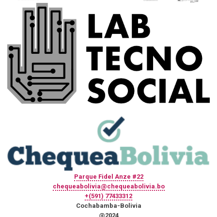
Parque Fidel Anze #22
chequeabolivia@chequeabolivia.bo
+(591) 77433312
Cochabamba-Bolivia
@2024