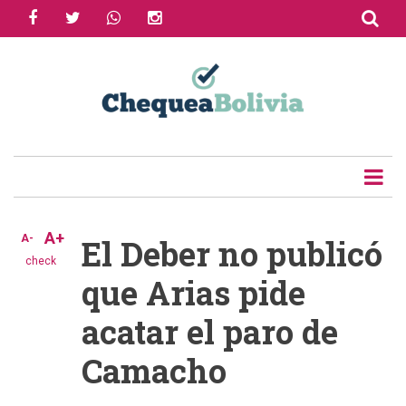
facebook
twitter
whatsapp
instagram
Skip
to
Share
main
content
Tweet
Email
A+
A-
El Deber no publicó
check
que Arias pide
acatar el paro de
Camacho