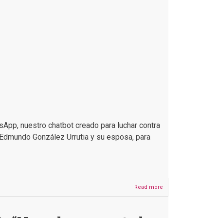
internacional
con
25
años
de
experiencia,
existe
desde
el
10
de
julio
tsApp, nuestro chatbot creado para luchar contra
 Edmundo González Urrutia y su esposa, para
Read more
about
Son
falsos
los