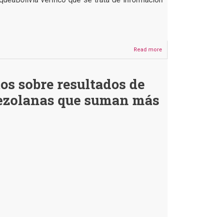
Read more
about
Este
video
no
os sobre resultados de
muestra
a
nezolanas que suman más
Nicolás
Maduro
llegando
a
Bolivia
tras
pedir
asilo
político