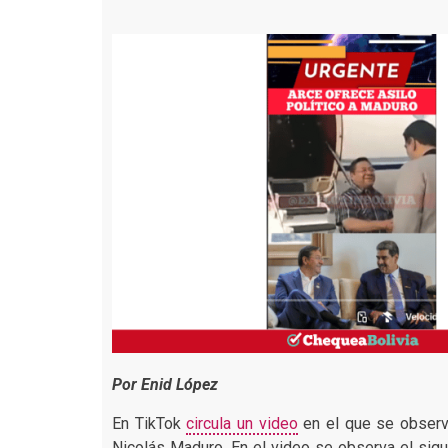
Por Enid López
En TikTok
circula un video
en el que se observa
Nicolás Maduro. En el video se observa el siguie