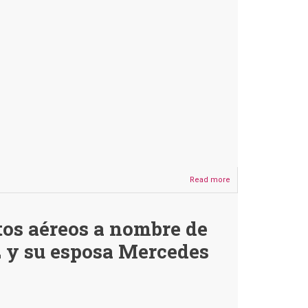
100%
Read more
about
«Exit
poll»
de
etos aéreos a nombre de
Lewis
&
y su esposa Mercedes
Thompson
no
es
de
firma