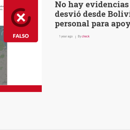
No hay evidencias 
desvió desde Boliv
personal para apo
1 year ago
By
check