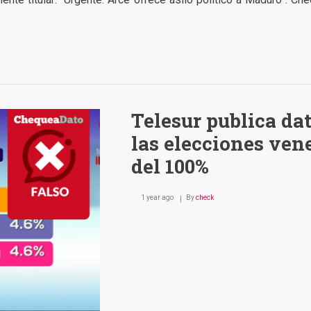
Telesur publica dat
las elecciones ve
del 100%
1 year ago
By
check