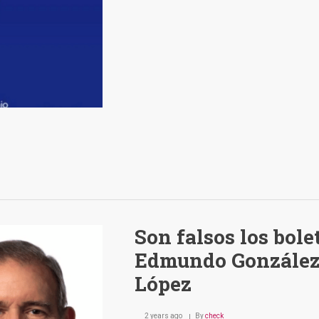
Son falsos los bol
Edmundo González 
López
2 years ago
By
check