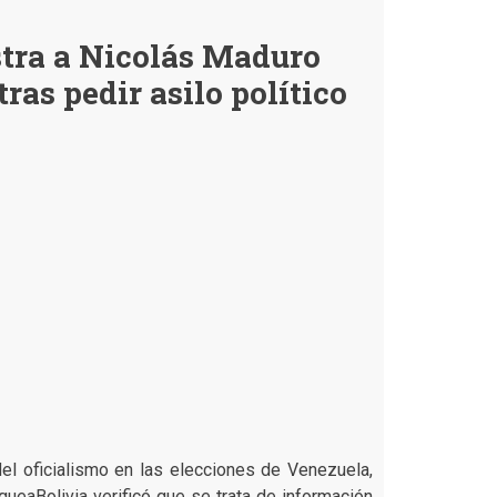
hay
evidencias
stra a Nicolás Maduro
de
que
tras pedir asilo político
un
vuelo
se
desvió
desde
Bolivia
a
Venezuela
con
personal
para
apoyar
a
Maduro
del oficialismo en las elecciones de Venezuela,
queaBolivia verificó que se trata de información