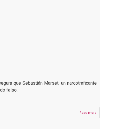
egura que Sebastián Marset, un narcotraficante
ido falso.
Read more
about
El
Deber
no