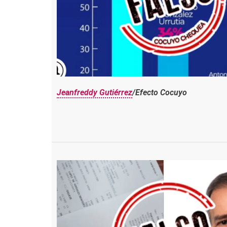
Jeanfreddy Gutiérrez
/Efecto Cocuyo