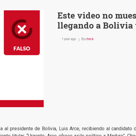
Este video no mue
llegando a Bolivia 
1 year ago
By
check
 al presidente de Bolivia, Luis Arce, recibiendo al candidato 
nte titular: “Urgente: Arce ofrece asilo político a Maduro”. Che