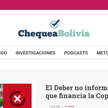
RSO
INVESTIGACIONES
PODCASTS
MET
El Deber no inform
que financia la Co
1 year ago
By
check