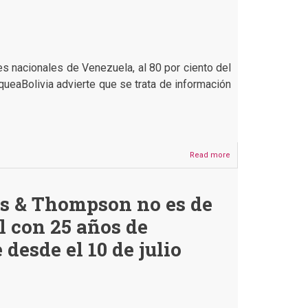
s nacionales de Venezuela, al 80 por ciento del
queaBolivia advierte que se trata de información
Read more
about
Telesur
publica
datos
is & Thompson no es de
sobre
resultados
l con 25 años de
de
las
 desde el 10 de julio
elecciones
venezolanas
que
suman
más
del