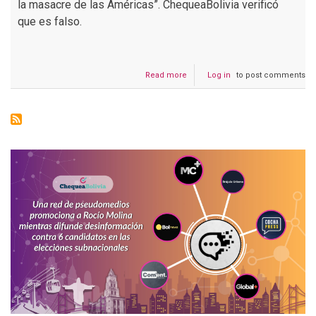
la masacre de las Américas”. ChequeaBolivia verificó
que es falso.
Read more
about
Log in
to post comments
Es
falso
que
el
exministro
Carlos
Romero
acusó
a
Evo,
Quintana
y
Aguilera
de
la
"masacre"
del
Hotel
Las
Américas