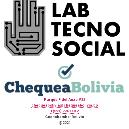
Parque Fidel Anze #22
chequeabolivia@chequeabolivia.bo
+(591) 77433312
Cochabamba-Bolivia
@2024