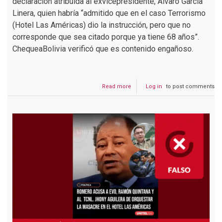
declaración atribuida al exvicepresidente, Álvaro García
Linera, quien habría “admitido que en el caso Terrorismo
(Hotel Las Américas) dio la instrucción, pero que no
corresponde que sea citado porque ya tiene 68 años”.
ChequeaBolivia verificó que es contenido engañoso.
Read more
about
Log in
to post comments
Engañoso:
García
Linera
admitió
ordenar
la
operación
en
el
caso
“Terrorismo”,
pero
no
se
excusó
de