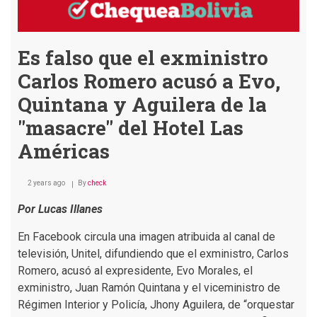
declarar
debido
a
su
Es falso que el exministro
edad
Carlos Romero acusó a Evo,
Quintana y Aguilera de la
"masacre" del Hotel Las
Américas
2 years ago
By
check
Por Lucas Illanes
En Facebook circula una imagen atribuida al canal de
televisión, Unitel, difundiendo que el exministro, Carlos
Romero, acusó al expresidente, Evo Morales, el
exministro, Juan Ramón Quintana y el
viceministro de
Régimen Interior y Policía
, Jhony Aguilera, de “orquestar