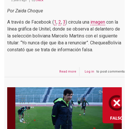
2 years ago
By
check
Por Zaida Choque
A través de Facebook (
1
,
2
,
3
) circula una
imagen
con la
línea gráfica de Unitel, donde se observa al delantero de
la selección boliviana Marcelo Martins con el siguiente
titular: “Yo nunca dije que iba a renunciar”. ChequeaBolivia
constató que se trata de información falsa.
Read more
about
Log in
to post comments
Marcelo
Martins
no
dijo
que
nunca
iba
a
renunciar
a
la