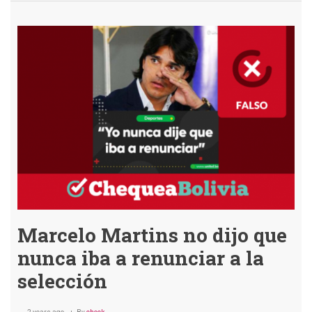
no
abrió
la
posibilidad
de
seguir
en
la
selección
si
le
ofrecen
más
dinero
Marcelo Martins no dijo que
nunca iba a renunciar a la
selección