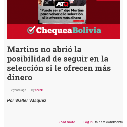
Martins no abrió la
posibilidad de seguir en la
selección si le ofrecen más
dinero
2 years ago
By
check
Por Walter Vásquez
Read more
about
Log in
to post comments
Martins