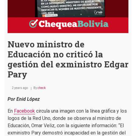
actos
públicos,
sino
usarla
“correctamente”
Nuevo ministro de
Educación no criticó la
gestión del exministro Edgar
Pary
2 years ago
By
check
Por Enid López
En
Facebook
circula una imagen con la línea gráfica y los
logos de la Red Uno, donde se observa al ministro de
Educación, Omar Veliz, con la siguiente información: “El
exministro Pary demostró incapacidad en la gestión del