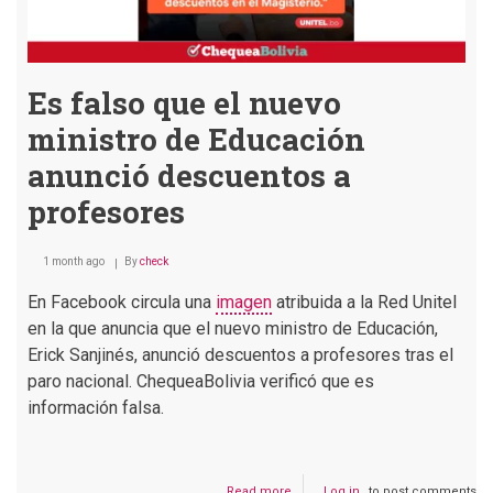
Es falso que el nuevo
ministro de Educación
anunció descuentos a
profesores
1 month ago
By
check
En Facebook circula una
imagen
atribuida a la Red Unitel
en la que anuncia que el nuevo ministro de Educación,
Erick Sanjinés, anunció descuentos a profesores tras el
paro nacional. ChequeaBolivia verificó que es
información falsa.
Read more
about
Log in
to post comments