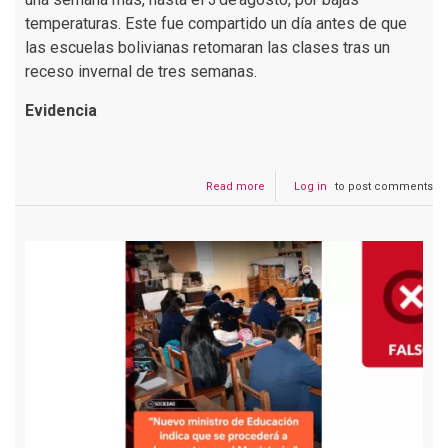
temperaturas. Este fue compartido un día antes de que
las escuelas bolivianas retomaran las clases tras un
receso invernal de tres semanas.
Evidencia
Read more
about
Log in
to post comments
Es
falso
que
las
vacaciones
escolares
se
ampliaron
hasta
el
31
de
julio