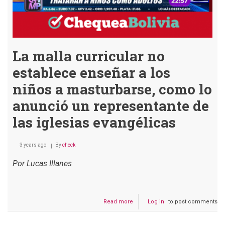
pósters
de
animes
La malla curricular no
establece enseñar a los
niños a masturbarse, como lo
anunció un representante de
las iglesias evangélicas
3 years ago
By
check
Por Lucas Illanes
Read more
about
Log in
to post comments
La
malla