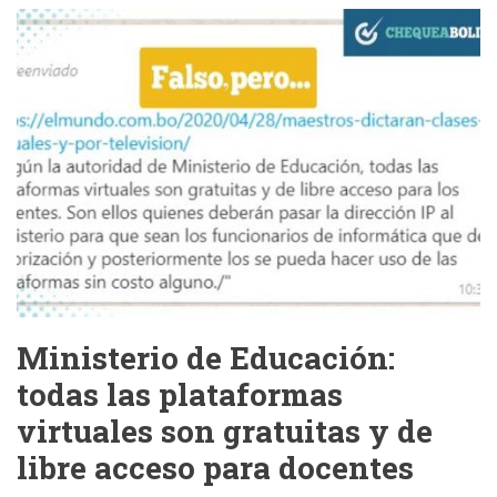
curricular
no
establece
enseñar
a
los
niños
a
masturbarse,
como
lo
anunció
un
representante
de
las
iglesias
evangélicas
Ministerio de Educación:
todas las plataformas
virtuales son gratuitas y de
libre acceso para docentes