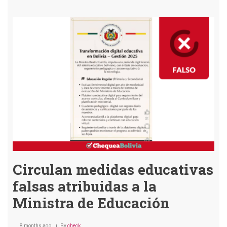
Mini
de
Educ
desm
que
las
vaca
se
adel
al
8
de
juni
por
‘frío
extr
Circulan medidas educativas
falsas atribuidas a la
Ministra de Educación
8 months ago
By
check