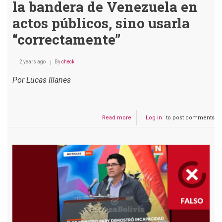
la bandera de Venezuela en
actos públicos, sino usarla
“correctamente”
2 years ago
By
check
Por Lucas Illanes
Read more
about
Log in
to post comments
Engañoso:
Ministerio
de
Educación
no
instruyó
usar
la
bandera
de
Venezuela
en