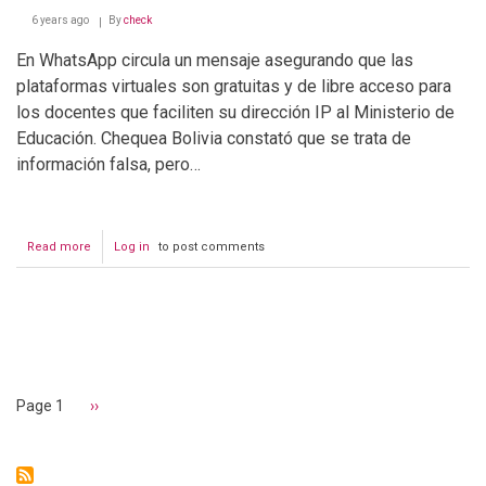
6 years ago
By
check
En WhatsApp circula un mensaje asegurando que las
plataformas virtuales son gratuitas y de libre acceso para
los docentes que faciliten su dirección IP al Ministerio de
Educación. Chequea Bolivia constató que se trata de
información falsa, pero…
Read more
about
Log in
to post comments
Ministerio
de
Educación:
todas
Pagination
las
plataformas
virtuales
son
Page 1
Next
››
gratuitas
page
y
de
libre