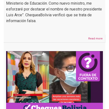
Ministerio de Educación. Como nuevo ministro, me
esforzaré por destacar el nombre de nuestro presidente
Luis Arce”. ChequeaBolivia verificó que se trata de
información falsa.
Read more
abou
Nue
mini
de
Educ
no
criti
la
gest
del
exmi
Edga
Pary