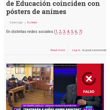
de Educación coinciden con
pósters de animes
3 years ago
By
check
En distintas redes sociales (
1
,
2
,
3
,
4
,
5
,
6
,
7
)
Read more
about
Log in
to post comments
Es
verdad
que
las
portadas
de
los
textos
del
Ministerio
de
Educación
coinciden
con