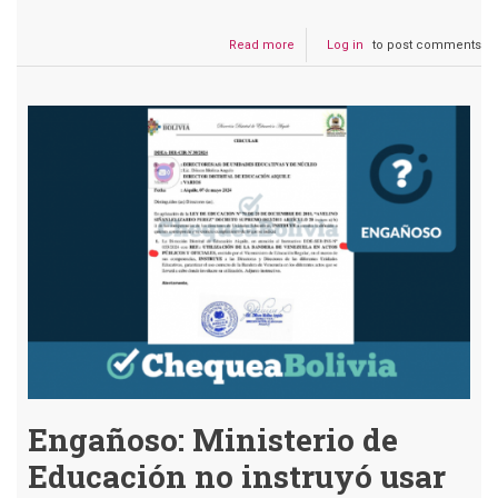
Read more
about
Log in
to post comments
En
Bolivia
no
se
extendieron
las
vacaciones
escolares
hasta
marzo
Engañoso: Ministerio de
Educación no instruyó usar