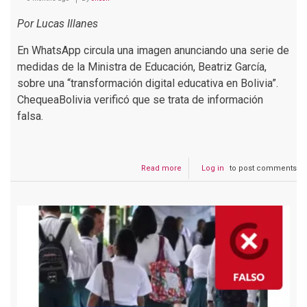
Por Lucas Illanes
En WhatsApp circula una imagen anunciando una serie de
medidas de la Ministra de Educación, Beatriz García,
sobre una “transformación digital educativa en Bolivia”.
ChequeaBolivia verificó que se trata de información
falsa.
Read more
about
Log in
to post comments
Circulan
medidas
educativas
falsas
atribuidas
a
la
Ministra
de
Educación