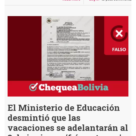
Es
falso
que
el
nuevo
ministro
de
Educación
anunció
descuentos
a
profesores
El Ministerio de Educación
desmintió que las
vacaciones se adelantarán al