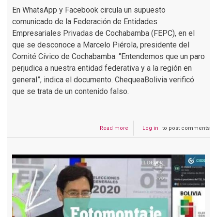
En WhatsApp y Facebook circula un supuesto
comunicado de la Federación de Entidades
Empresariales Privadas de Cochabamba (FEPC), en el
que se desconoce a Marcelo Piérola, presidente del
Comité Cívico de Cochabamba. “Entendemos que un paro
perjudica a nuestra entidad federativa y a la región en
general”, indica el documento. ChequeaBolivia verificó
que se trata de un contenido falso.
Read more
about
Log in
to post comments
FEPC
desconoce
al
Marcelo
Piérola
como
presidente
del
Comité
Cívico