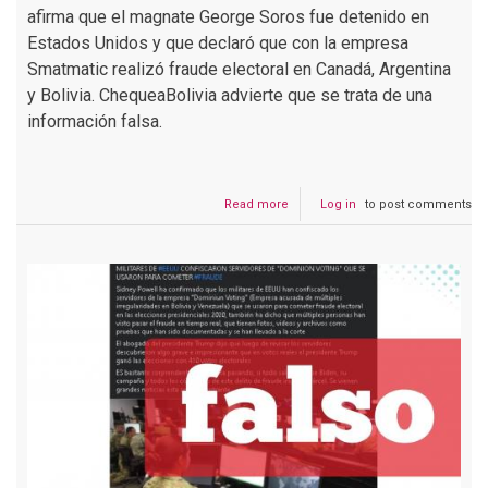
afirma que el magnate George Soros fue detenido en
Estados Unidos y que declaró que con la empresa
Smatmatic realizó fraude electoral en Canadá, Argentina
y Bolivia. ChequeaBolivia advierte que se trata de una
información falsa.
Read more
about
Log in
to post comments
George
Soros
fue
detenido
por
realizar
fraude
en
Bolivia
y
diferentes
países