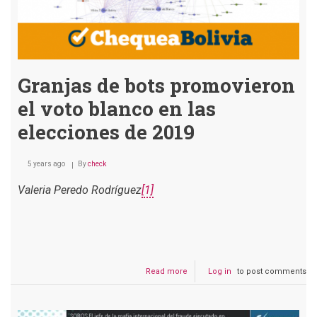
en
Bolivia
Granjas de bots promovieron
el voto blanco en las
elecciones de 2019
5 years ago
By
check
Valeria Peredo Rodríguez
[1]
Read more
about
Log in
to post comments
Granjas
de
bots