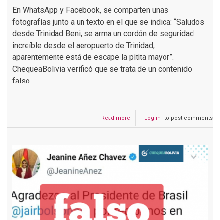
En WhatsApp y Facebook, se comparten unas
fotografías junto a un texto en el que se indica: “Saludos
desde Trinidad Beni, se arma un cordón de seguridad
increíble desde el aeropuerto de Trinidad,
aparentemente está de escape la pitita mayor”.
ChequeaBolivia verificó que se trata de un contenido
falso.
Read more
about
Log in
to post comments
En
el
aeropuerto
de
Trinidad
se
alista
todo
para
que
Áñez
huya