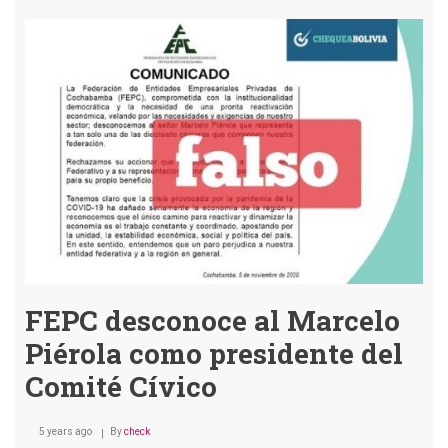
Piñera
no
asistirá
a
posesión
de
Arce
por
posible
fraude
FEPC desconoce al Marcelo
Piérola como presidente del
Comité Cívico
5 years ago
By
check