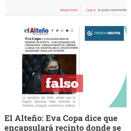
Read more
about
Log in
to post comments
El
TSE
utiliza
logos
del
CNE
venezolano
El Alteño: Eva Copa dice que
encapsulará recinto donde se