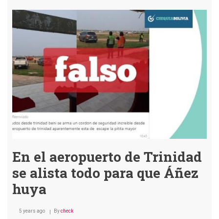
llora
de
felicidad
tras
el
retorno
de
Evo.
En el aeropuerto de Trinidad
se alista todo para que Áñez
huya
5 years ago
By
check