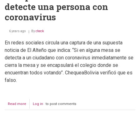
detecte una persona con
coronavirus
6 years ago
By
check
En redes sociales circula una captura de una supuesta
noticia de El Alteño que indica: “Si en alguna mesa se
detecta a un ciudadano con coronavirus inmediatamente se
cierra la mesa y se encapsulará el colegio donde se
encuentran todos votando”. ChequeaBolivia verificó que es
falso.
Read more
about
Log in
to post comments
El
Alteño:
Eva
Copa
Pagination
dice
que