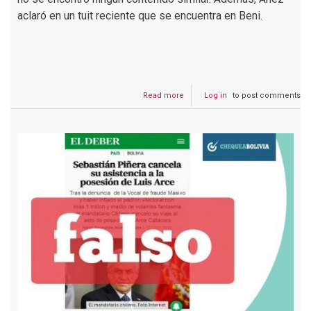
aclaró en un tuit reciente que se encuentra en Beni.
Read more
about
Log in
to post comments
Áñez
agradece
a
Bolsonaro
por
recibirla
en
Brasil