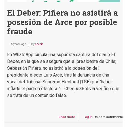
El Deber: Piñera no asistirá a
posesión de Arce por posible
fraude
5 years ago
By
check
En WhatsApp circula una supuesta captura del diario El
Deber, en la que se asegura que el presidente de Chile,
Sebastián Piñera, no asistirá a la posesión del
presidente electo Luis Arce, tras la denuncia de una
vocal del Tribunal Supremo Electoral (TSE) por “haber
inflado el padrón electoral”. ChequeaBolivia verificó que
se trata de un contenido falso.
Read more
about
Log in
to post comments
El
Deber: