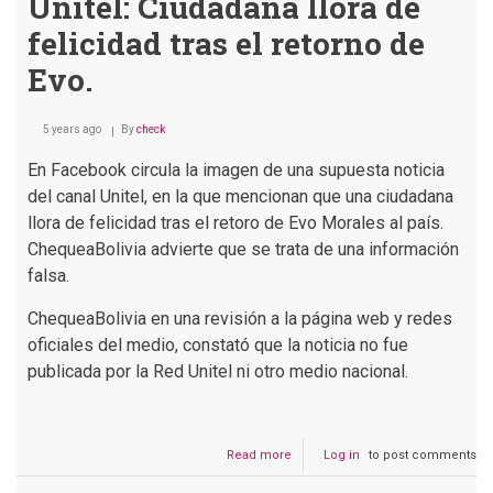
Unitel: Ciudadana llora de
felicidad tras el retorno de
Evo.
5 years ago
By
check
En Facebook circula la imagen de una supuesta noticia
del canal Unitel, en la que mencionan que una ciudadana
llora de felicidad tras el retoro de Evo Morales al país.
ChequeaBolivia advierte que se trata de una información
falsa.
ChequeaBolivia en una revisión a la página web y redes
oficiales del medio, constató que la noticia no fue
publicada por la Red Unitel ni otro medio nacional.
Read more
about
Log in
to post comments
Unitel:
Ciudadana