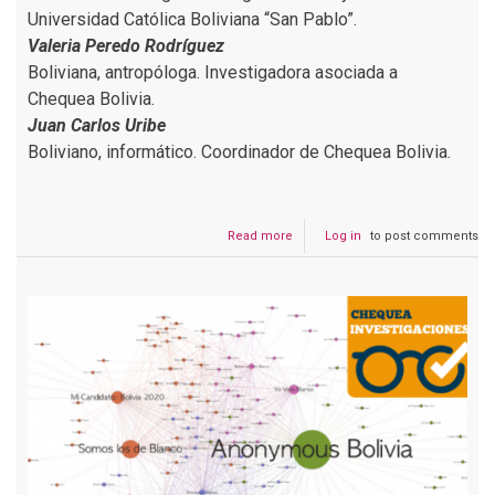
Universidad Católica Boliviana “San Pablo”.
Valeria Peredo Rodríguez
Boliviana, antropóloga. Investigadora asociada a
Chequea Bolivia.
Juan Carlos Uribe
Boliviano, informático. Coordinador de Chequea Bolivia.
Read more
about
Log in
to post comments
El
discurso
de
odio
político
en
redes
sociales
durante
la
coyuntura
electoral
2020