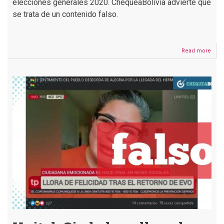
elecciones generales 2020. ChequeaBolivia advierte que
se trata de un contenido falso.
Read more
abou
Emp
“Dom
Voti
es
conf
por
múlt
irre
en
las
elec
gene
de
Boliv