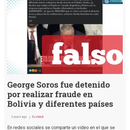
promovieron
el
voto
blanco
en
las
elecciones
de
2019
George Soros fue detenido
por realizar fraude en
Bolivia y diferentes países
5 years ago
By
check
En redes sociales se comparte un video en el que se