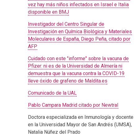
vez hay más niños infectados en Israel e Italia
disponible en BMJ
Investigador del Centro Singular de
Investigación en Química Biológica y Materiales
Moleculares de España, Diego Peña, citado por
AFP
Cuidado con este "informe" sobre la vacuna de
Pfizer: ni es de la Universidad de Almería ni
demuestra que la vacuna contra la COVID-19
lleve óxido de grafeno de Maldita.es
Comunicado de la UAL
Pablo Campara Madrid citado por Newtral
Doctora especializada en Inmunología y docente
en la Universidad Mayor de San Andrés (UMSA),
Natalia Núñez del Prado