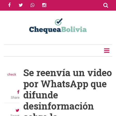
facebook
twitter
whatsapp
instagram
Skip
to
main
content
Se reenvía un video
check
por WhatsApp que
difunde
Share
desinformación
Tweet