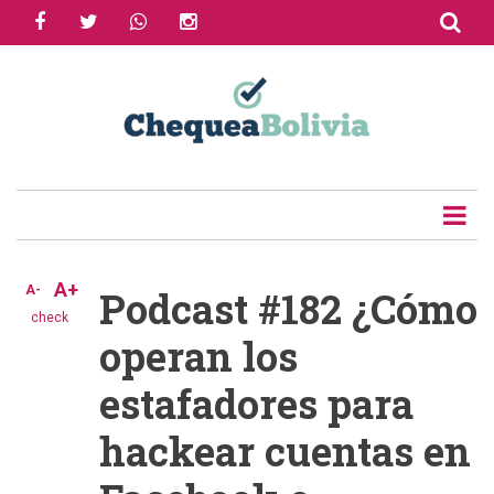
facebook
twitter
whatsapp
instagram
Skip
to
Share
main
content
Tweet
Email
A+
A-
Podcast #182 ¿Cómo
check
operan los
estafadores para
hackear cuentas en