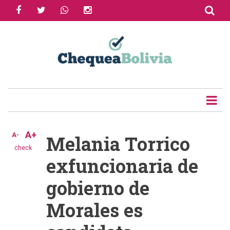
facebook
twitter
whatsapp
instagram
Skip
to
Share
main
content
Tweet
Email
A+
A-
Melania Torrico
check
exfuncionaria de
gobierno de
Morales es