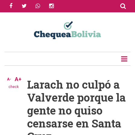
facebook
twitter
whatsapp
instagram
Skip
to
Share
main
content
Tweet
Email
A+
A-
Larach no culpó a
check
Valverde porque la
gente no quiso
censarse en Santa