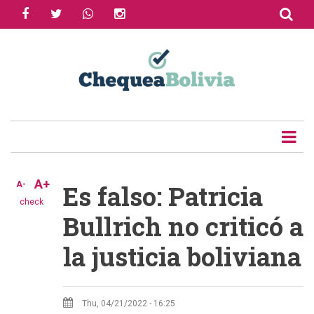
facebook
twitter
whatsapp
instagram
Skip
to
Share
main
content
Tweet
Email
A+
A-
Es falso: Patricia
check
Bullrich no criticó a
la justicia boliviana
Thu, 04/21/2022 - 16:25