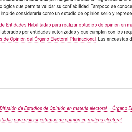
dológica que permita validar su confiabilidad. Tampoco se conoce
e impide considerarla como un estudio de opinión serio y represe
de Entidades Habilitadas para realizar estudios de opinión en ma
elaborados por entidades autorizadas y que cumplan con los req
s de Opinión del Órgano Electoral Plurinacional
. Las encuestas 
Difusión de Estudios de Opinión en materia electoral – Órgano El
tadas para realizar estudios de opinión en materia electoral