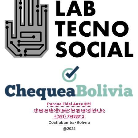
Parque Fidel Anze #22
chequeabolivia@chequeabolivia.bo
+(591) 77433312
Cochabamba-Bolivia
@2024