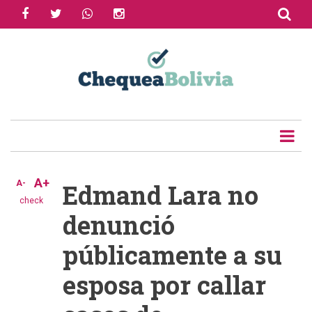
facebook
twitter
whatsapp
instagram
Skip
to
Share
main
content
Tweet
Email
A+
A-
Edmand Lara no
check
denunció
públicamente a su
esposa por callar