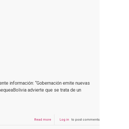
iente información: “Gobernación emite nuevas
hequeaBolivia advierte que se trata de un
Read more
about
Log in
to post comments
Circula