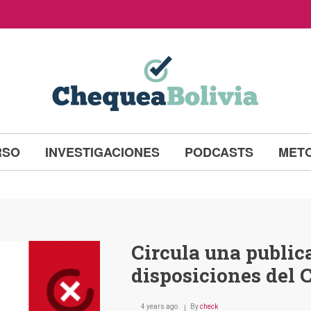
RSO
INVESTIGACIONES
PODCASTS
MET
Circula una public
disposiciones del
4 years ago
By
check