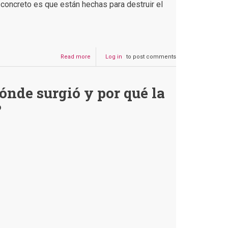
concreto es que están hechas para destruir el
Read more
about
Log in
to post comments
Las
vacunas
no
ónde surgió y por qué la
generan
nuevas
?
variantes
del
COVID-
19