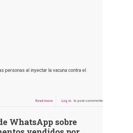
aún
sin
suficiente
evidencia
 personas al inyectar la vacuna contra el
Read more
about
Log in
to post comments
Es
falso
que
 de WhatsApp sobre
las
vacunas
entos vendidos por
tengan