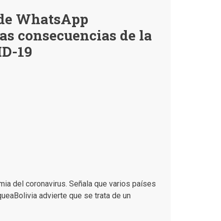
una
publicación
a de WhatsApp
falsa
sobre
las consecuencias de la
nuevas
disposiciones
ID-19
del
COED
en
Cochabamba
mia del coronavirus. Señala que varios países
ueaBolivia advierte que se trata de un