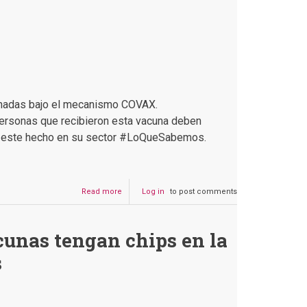
donadas bajo el mecanismo COVAX.
personas que recibieron esta vacuna deben
 de este hecho en su sector #LoQueSabemos.
Read more
about
Log in
to post comments
Pfizer
y
BioNTech
acunas tengan chips en la
buscan
aprobación
s
de
la
tercera
dosis