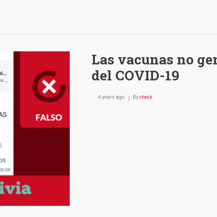
Las vacunas no ge
del COVID-19
4 years ago
By
check