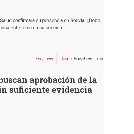
 Salud confirmara su presencia en Bolivia. ¿Debe
evisa este tema en su sección
Read more
about
Log in
to post comments
La
variante
Mu:
buscan aprobación de la
¿Dónde
surgió
in suficiente evidencia
y
por
qué
la
OMS
la
monitorea?