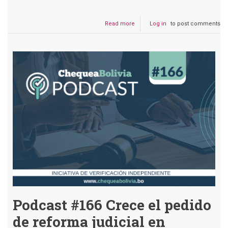
Read more
about
Log in
to post comments
Podcast
#167
Gripe
aviar
en
Bolivia:
¿Afecta
a
humanos?
Podcast #166 Crece el pedido
de reforma judicial en