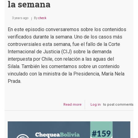
la semana
3 years ago
By
check
En este episodio conversaremos sobre los contenidos
verificados durante la semana. Uno de los casos más
controversiales esta semana, fue el fallo de la Corte
Internacional de Justicia (CIJ) sobre la demanda
interpuesta por Chile, con relación a las aguas del
Silala. También les comentamos sobre un contenido
vinculado con la ministra de la Presidencia, María Nela
Prada.
Read more
about
Log in
to post comments
Podcast
#160
Desinformaciones
virales
de
la