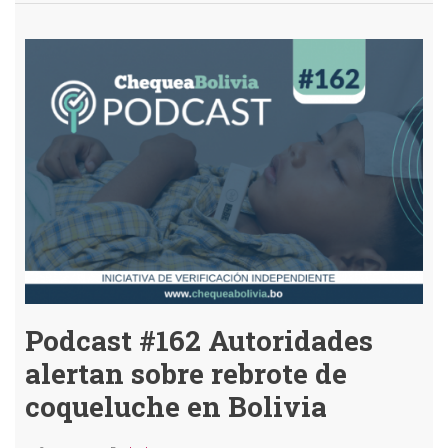
Podcast
#163
Los
desafíos
de
ChequeaBolivia
para
2023
Podcast #162 Autoridades
alertan sobre rebrote de
coqueluche en Bolivia