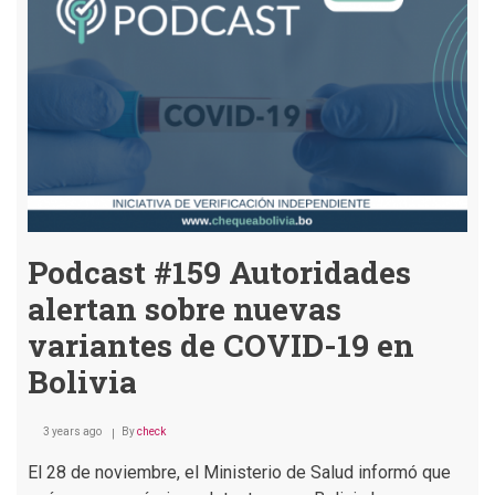
semana
Podcast #159 Autoridades
alertan sobre nuevas
variantes de COVID-19 en
Bolivia
3 years ago
By
check
El 28 de noviembre, el Ministerio de Salud informó que