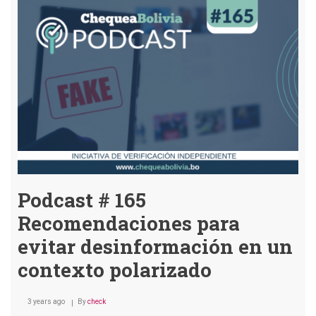
pedido
de
reforma
judicial
en
Bolivia
Podcast # 165
Recomendaciones para
evitar desinformación en un
contexto polarizado
3 years ago
By
check