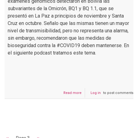
exámenes genómicos detectaron en Bolivia las
subvariantes de la Omicrón, BQ1 y BQ 1.1, que se
presentó en La Paz a principios de noviembre y Santa
Cruz en octubre. Señalo que las mismas tienen un mayor
nivel de transmisibilidad, pero no representa una alarma,
sin embargo, recomendaron que las medidas de
bioseguridad contra la #COVID19 deben mantenerse. En
el siguiente podcast tratamos este tema.
Read more
about
Log in
to post comments
Podcast
#159
Autoridades
alertan
Pagination
sobre
nuevas
variantes
de