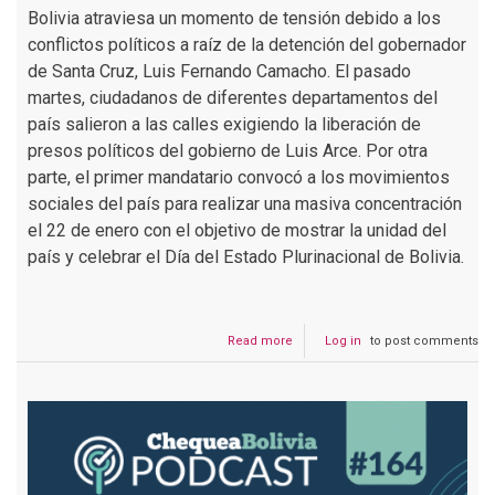
Bolivia atraviesa un momento de tensión debido a los
conflictos políticos a raíz de la detención del gobernador
de Santa Cruz, Luis Fernando Camacho. El pasado
martes, ciudadanos de diferentes departamentos del
país salieron a las calles exigiendo la liberación de
presos políticos del gobierno de Luis Arce. Por otra
parte, el primer mandatario convocó a los movimientos
sociales del país para realizar una masiva concentración
el 22 de enero con el objetivo de mostrar la unidad del
país y celebrar el Día del Estado Plurinacional de Bolivia.
Read more
about
Log in
to post comments
Podcast
#
165
Recomendaciones
para
evitar
desinformación
en