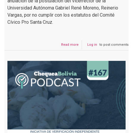
anulación de la postulación del vicerrector de la
Universidad Autónoma Gabriel René Moreno, Reinerio
Vargas, por no cumplir con los estatutos del Comité
Cívico Pro Santa Cruz.
Read more
about
Log in
to post comments
Podcast
#168
Desinformación
en
torno
a
las
elecciones
del
Comité
Cívico
Pro
Santa
Cruz