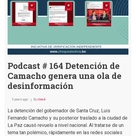
un
contexto
polarizado
Podcast # 164 Detención de
Camacho genera una ola de
desinformación
3 years ago
By
check
La detención del gobernador de Santa Cruz, Luis
Fernando Camacho y su posterior traslado a la ciudad de
La Paz causó revuelo a nivel nacional. Al tratarse de un
tema tan polémico, rápidamente en las redes sociales