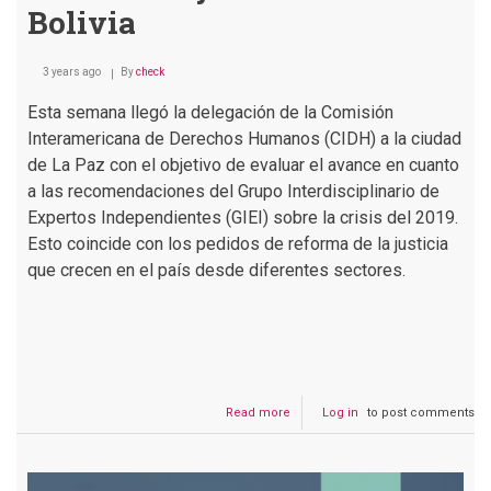
Bolivia
3 years ago
By
check
Esta semana llegó la delegación de la Comisión
Interamericana de Derechos Humanos (CIDH) a la ciudad
de La Paz con el objetivo de evaluar el avance en cuanto
a las recomendaciones del Grupo Interdisciplinario de
Expertos Independientes (GIEI) sobre la crisis del 2019.
Esto coincide con los pedidos de reforma de la justicia
que crecen en el país desde diferentes sectores.
Read more
about
Log in
to post comments
Podcast
#166
Crece
el