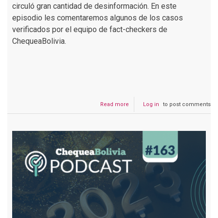
circuló gran cantidad de desinformación. En este
episodio les comentaremos algunos de los casos
verificados por el equipo de fact-checkers de
ChequeaBolivia.
Read more
about
Log in
to post comments
Podcast
#
164
Detención
de
Camacho
genera
una
ola
de
desinformación