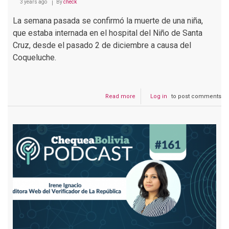
3 years ago
By
check
La semana pasada se confirmó la muerte de una niña,
que estaba internada en el hospital del Niño de Santa
Cruz, desde el pasado 2 de diciembre a causa del
Coqueluche.
Read more
about
Log in
to post comments
Podcast
#162
Autoridades
alertan
sobre
rebrote
de
coqueluche
en
Bolivia