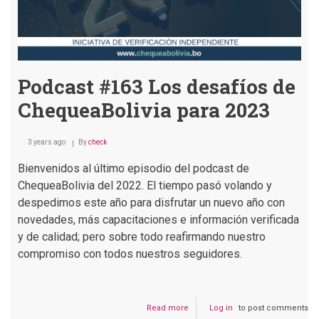
Podcast #163 Los desafíos de
ChequeaBolivia para 2023
3 years ago
By
check
Bienvenidos al último episodio del podcast de
ChequeaBolivia del 2022. El tiempo pasó volando y
despedimos este año para disfrutar un nuevo año con
novedades, más capacitaciones e información verificada
y de calidad; pero sobre todo reafirmando nuestro
compromiso con todos nuestros seguidores.
Read more
about
Log in
to post comments