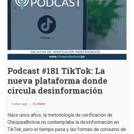
para
hackear
cuentas
en
Facebook
e
Instagram?
Podcast #181 TikTok: La
nueva plataforma donde
circula desinformación
3 years ago
By
check
Hace unos años, la metodología de verificación de
ChequeaBolivia no contemplaba la desinformación en
TikTok, pero el tiempo pasa y las formas de consumo de