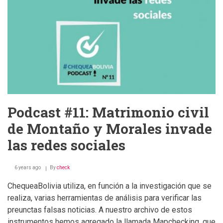
Amazónico
Podcast #11: Matrimonio civil
de Montaño y Morales invade
las redes sociales
6 years ago
By
check
ChequeaBolivia utiliza, en función a la investigación que se
realiza, varias herramientas de análisis para verificar las
preunctas falsas noticias. A nuestro archivo de estos
instrumentos hemos agregado la llamada Mapchecking, que