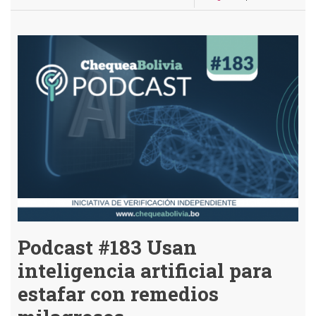
Podcast
#184
Cómo
denunciar
una
estafa
en
línea:
la
ATT
habilita
una
plataforma
Podcast #183 Usan
inteligencia artificial para
estafar con remedios