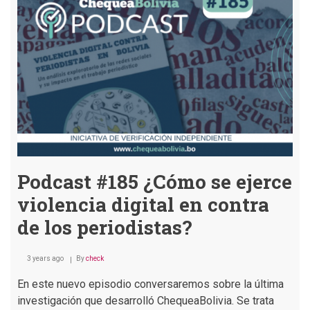
desata
circulación
de
desinformación
en
las
RRSS
Podcast #185 ¿Cómo se ejerce
violencia digital en contra
de los periodistas?
3 years ago
By
check
En este nuevo episodio conversaremos sobre la última
investigación que desarrolló ChequeaBolivia. Se trata