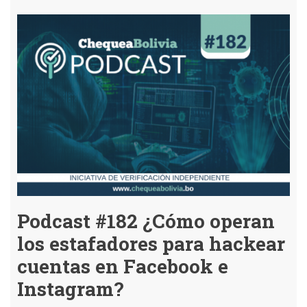
#183
Usan
inteligencia
artificial
para
estafar
con
remedios
milagrosos
Podcast #182 ¿Cómo operan
los estafadores para hackear
cuentas en Facebook e
Instagram?