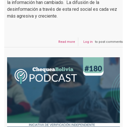
la información han cambiado. La difusión de la
desinformación a través de esta red social es cada vez
más agresiva y creciente.
Read more
about
Log in
to post comments
Podcast
#181
TikTok:
La
nueva
plataforma
donde
circula
desinformación