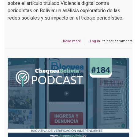
sobre el artículo titulado Violencia digital contra
periodistas en Bolivia: un análisis exploratorio de las
redes sociales y su impacto en el trabajo periodístico.
Read more
about
Log in
to post comments
Podcast
#185
¿Cómo
se
ejerce
violencia
digital
en
contra
de
los
periodistas?