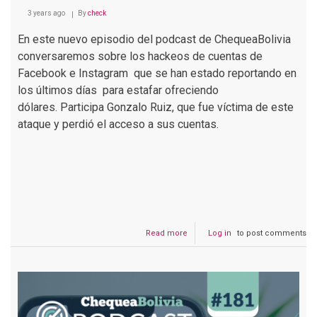
3 years ago
By
check
En este nuevo episodio del podcast de ChequeaBolivia
conversaremos sobre los hackeos de cuentas de
Facebook e Instagram que se han estado reportando en
los últimos días para estafar ofreciendo
dólares. Participa Gonzalo Ruiz, que fue víctima de este
ataque y perdió el acceso a sus cuentas.
Read more
about
Log in
to post comments
Podcast
#182
¿Cómo
operan
los
estafadores