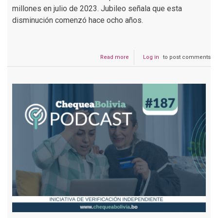
millones en julio de 2023. Jubileo señala que esta
disminución comenzó hace ocho años.
Read more
about
Log in
to post comments
Podcast
#188
Datos
sobre
la
caída
en
la
producción
de
gas
en
Bolivia