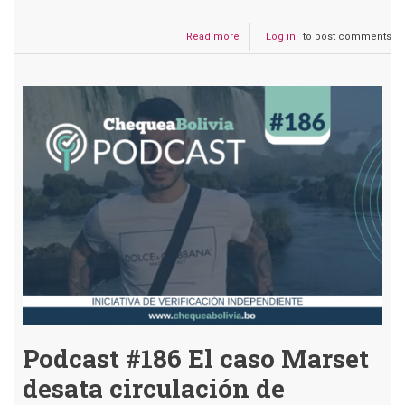
Read more
about
Log in
to post comments
Podcast
#187
Se
viralizan
convocatorias
laborales
falsas
en
TikTok
Podcast #186 El caso Marset
desata circulación de