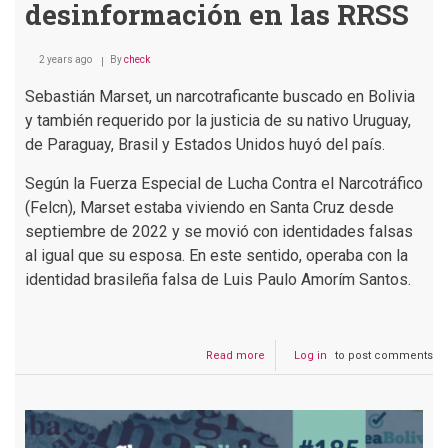
desinformación en las RRSS
2 years ago
By
check
Sebastián Marset, un narcotraficante buscado en Bolivia
y también requerido por la justicia de su nativo Uruguay,
de Paraguay, Brasil y Estados Unidos huyó del país.
Según la Fuerza Especial de Lucha Contra el Narcotráfico
(Felcn), Marset estaba viviendo en Santa Cruz desde
septiembre de 2022 y se movió con identidades falsas
al igual que su esposa. En este sentido, operaba con la
identidad brasileña falsa de Luis Paulo Amorím Santos.
Read more
about
Log in
to post comments
Podcast
#186
El
caso
Marset