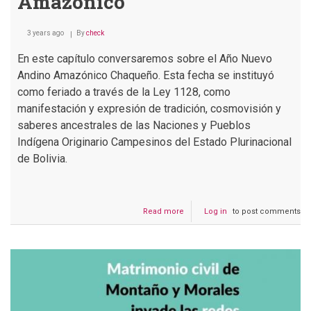
Amazónico
3 years ago
By
check
En este capítulo conversaremos sobre el Año Nuevo
Andino Amazónico Chaqueño. Esta fecha se instituyó
como feriado a través de la Ley 1128, como
manifestación y expresión de tradición, cosmovisión y
saberes ancestrales de las Naciones y Pueblos
Indígena Originario Campesinos del Estado Plurinacional
de Bolivia.
Read more
about
Log in
to post comments
Podcast
#179
Bolivia
recibe
el
Año
Nuevo
Andino