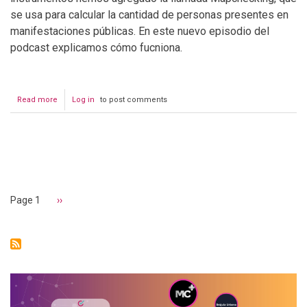
se usa para calcular la cantidad de personas presentes en
manifestaciones públicas. En este nuevo episodio del
podcast explicamos cómo fucniona.
Read more
about
Log in
to post comments
Podcast
#11:
Matrimonio
civil
Pagination
de
Montaño
y
Morales
Page 1
Next
››
invade
page
las
redes
sociales