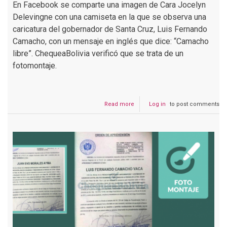
En Facebook se comparte una imagen de Cara Jocelyn
Delevingne con una camiseta en la que se observa una
caricatura del gobernador de Santa Cruz, Luis Fernando
Camacho, con un mensaje en inglés que dice: “Camacho
libre”. ChequeaBolivia verificó que se trata de un
fotomontaje.
Read more
about
Log in
to post comments
Cara
Delevingne
no
se
puso
una
camiseta
pidiendo
libertad
para
Camacho