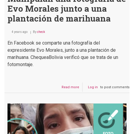
Evo Morales junto a una
plantación de marihuana
4 years ago
By
check
En Facebook se comparte una fotografía del
expresidente Evo Morales, junto a una plantación de
marihuana. ChequeaBolivia verificó que se trata de un
fotomontaje.
Read more
about
Log in
to post comments
Manipulan
una
fotografía
de
Evo
Morales
junto
a
una