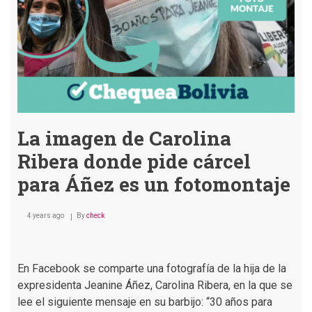
plantación
de
marihuana
La imagen de Carolina
Ribera donde pide cárcel
para Áñez es un fotomontaje
4 years ago
By
check
En Facebook se comparte una fotografía de la hija de la
expresidenta Jeanine Áñez, Carolina Ribera, en la que se
lee el siguiente mensaje en su barbijo: “30 años para