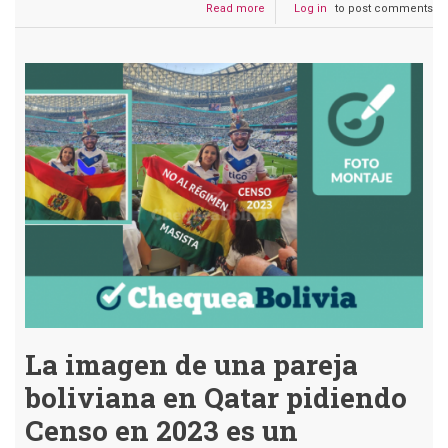
Read more
about
Log in
to post comments
Circula
un
fotomontaje
de
una
aprehensión
en
contra
de
Camacho
y
Calvo
La imagen de una pareja
boliviana en Qatar pidiendo
Censo en 2023 es un