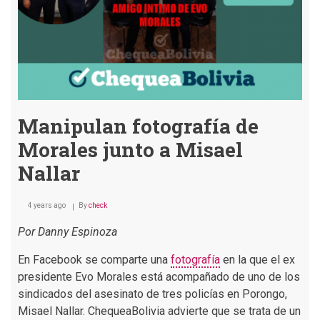
en
2023
es
un
fotomontaje
Manipulan fotografía de
Morales junto a Misael
Nallar
4 years ago
By
check
Por Danny Espinoza
En Facebook se comparte una
fotografía
en la que el ex
presidente Evo Morales está acompañado de uno de los
sindicados del asesinato de tres policías en Porongo,
Misael Nallar. ChequeaBolivia advierte que se trata de un