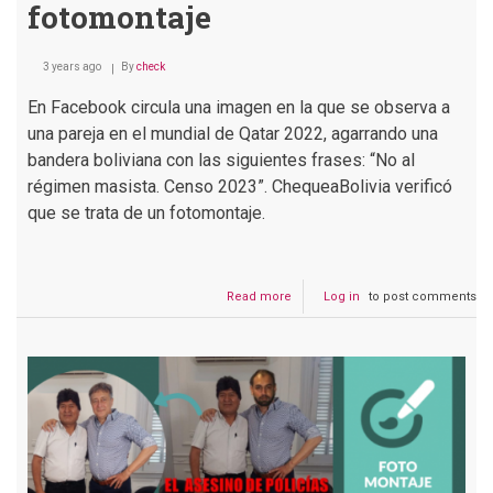
fotomontaje
3 years ago
By
check
En Facebook circula una imagen en la que se observa a
una pareja en el mundial de Qatar 2022, agarrando una
bandera boliviana con las siguientes frases: “No al
régimen masista. Censo 2023”. ChequeaBolivia verificó
que se trata de un fotomontaje.
Read more
about
Log in
to post comments
La
imagen
de
una
pareja
boliviana
en
Qatar
pidiendo
Censo