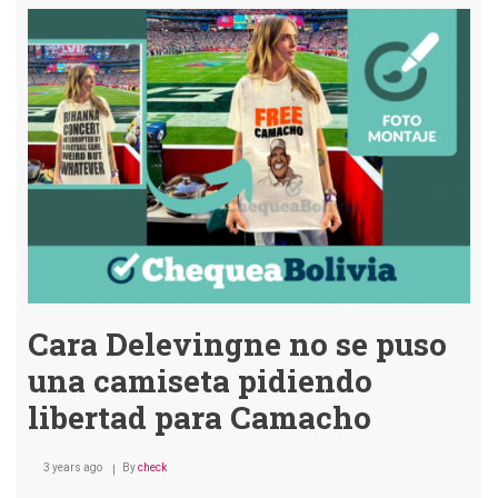
no
dijo
que
Camacho
se
merece
30
años
en
Chonchocoro
Cara Delevingne no se puso
una camiseta pidiendo
libertad para Camacho
3 years ago
By
check