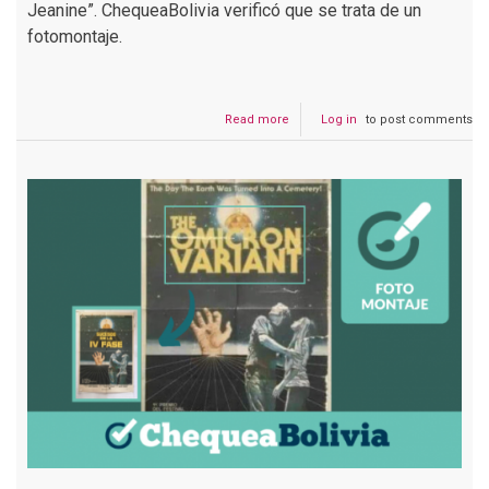
Jeanine”. ChequeaBolivia verificó que se trata de un
fotomontaje.
Read more
about
Log in
to post comments
La
imagen
de
Carolina
Ribera
donde
pide
cárcel
para
Áñez
es
un
fotomontaje