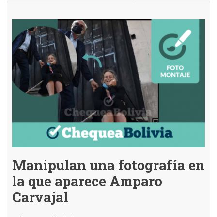
La
imagen
viral
que
muestra
una
película
llamada
“The
Omicron
Variant”
es
un
fotomontaje
Manipulan una fotografía en
la que aparece Amparo
Carvajal