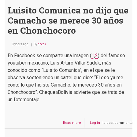
Luisito Comunica no dijo que
Camacho se merece 30 años
en Chonchocoro
3 years ago
By
check
En Facebook se comparte una imagen (
1
,
2
) del famoso
youtuber mexicano, Luis Arturo Villar Sudek, más
conocido como “Luisito Comunica”, en el que se le
observa sosteniendo un cartel que dice: “El oso ya me
contó lo que hiciste Camacho, te mereces 30 años en
Chonchocoro”. ChequeaBolivia advierte que se trata de
un fotomontaje.
Read more
about
Log in
to post comments
Luisito
Comunica