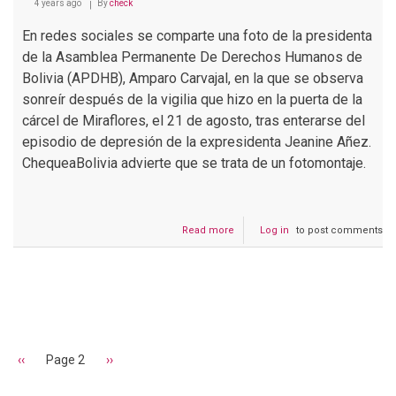
4 years ago
By
check
En redes sociales se comparte una foto de la presidenta
de la Asamblea Permanente De Derechos Humanos de
Bolivia (APDHB), Amparo Carvajal, en la que se observa
sonreír después de la vigilia que hizo en la puerta de la
cárcel de Miraflores, el 21 de agosto, tras enterarse del
episodio de depresión de la expresidenta Jeanine Añez.
ChequeaBolivia advierte que se trata de un fotomontaje.
Read more
about
Log in
to post comments
Manipulan
una
fotografía
en
Pagination
la
que
aparece
Amparo
Previous
‹‹
Page 2
Next
››
Carvajal
page
page