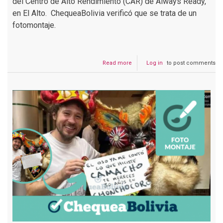
del Centro de Alto Rendimiento (CAR) de Always Ready,
en El Alto. ChequeaBolivia verificó que se trata de un
fotomontaje.
Read more
about
Log in
to post comments
La
imagen
en
la
que
Evo
Morales
y
Carlos
Mesa
están
sentados
y
conversando
es
un
fotomontaje