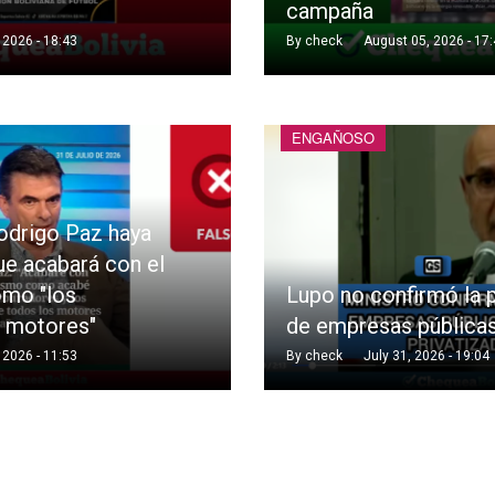
campaña
 2026 - 18:43
By
check
August 05, 2026 - 17
ENGAÑOSO
odrigo Paz haya
e acabará con el
omo "los
Lupo no confirmó la p
y motores"
de empresas pública
 2026 - 11:53
By
check
July 31, 2026 - 19:04