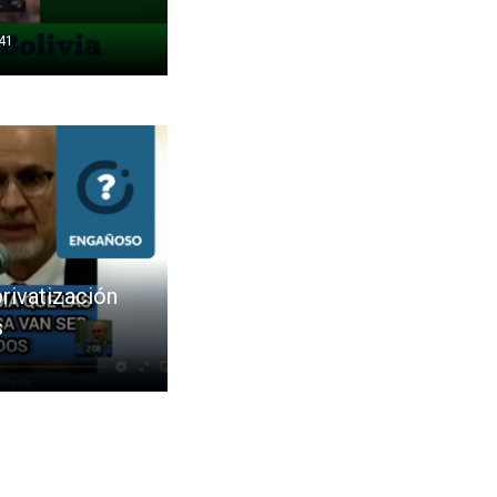
:41
rivatización
s