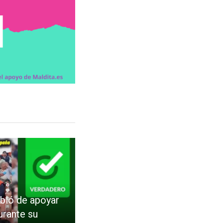
bló de apoyar
durante su