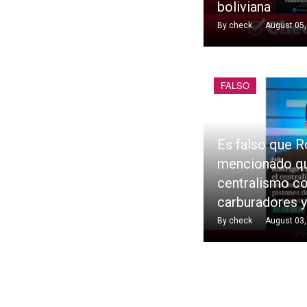
boliviana
By
check
August 05,
FALSO
Es falso que R
mencionado qu
centralismo c
carburadores 
By
check
August 03,